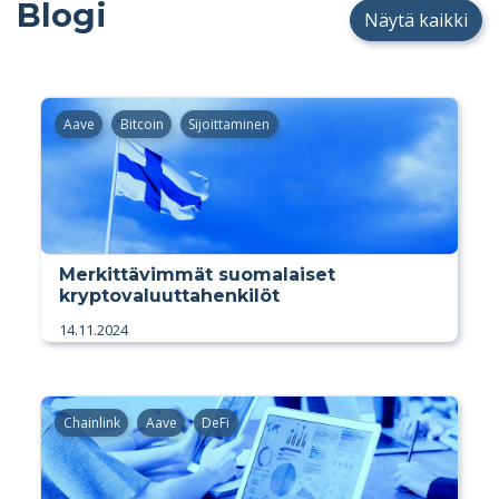
Blogi
Näytä kaikki
Aave
Bitcoin
Sijoittaminen
Merkittävimmät suomalaiset
kryptovaluuttahenkilöt
14.11.2024
Chainlink
Aave
DeFi