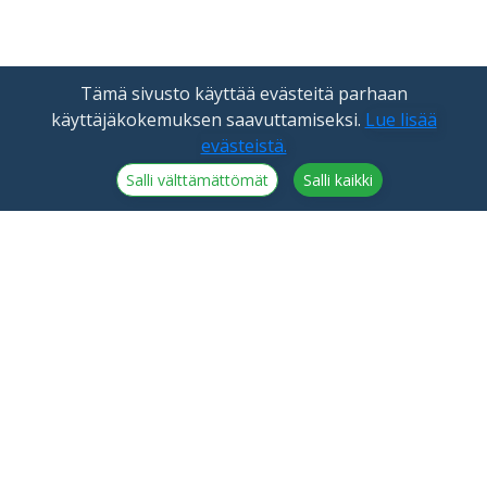
Tämä sivusto käyttää evästeitä parhaan
käyttäjäkokemuksen saavuttamiseksi.
Lue lisää
evästeistä.
Salli välttämättömät
Salli kaikki
NorthCrypto Oy on Finanssivalvonnan lisensoima
kryptovarapalvelun tarjoaja
Tiedotteet
NorthCrypto Oy
Blogi
2918254-9
Tietoa meistä
Kristiinankatu 1 B 25