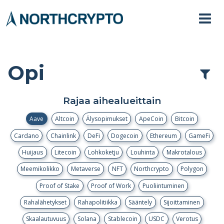
Opi
Rajaa aihealueittain
Aave
Altcoin
Älysopimukset
ApeCoin
Bitcoin
Cardano
Chainlink
DeFi
Dogecoin
Ethereum
GameFi
Huijaus
Litecoin
Lohkoketju
Louhinta
Makrotalous
Meemikolikko
Metaverse
NFT
Northcrypto
Polygon
Proof of Stake
Proof of Work
Puoliintuminen
Rahalähetykset
Rahapolitiikka
Sääntely
Sijoittaminen
Skaalautuvuus
Solana
Stablecoin
USDC
Verotus