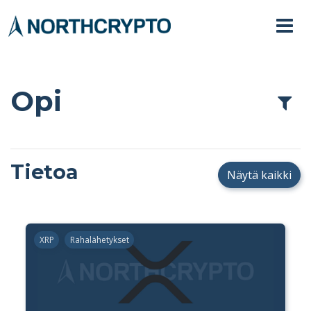
Opi
Tietoa
Näytä kaikki
XRP
Rahalähetykset