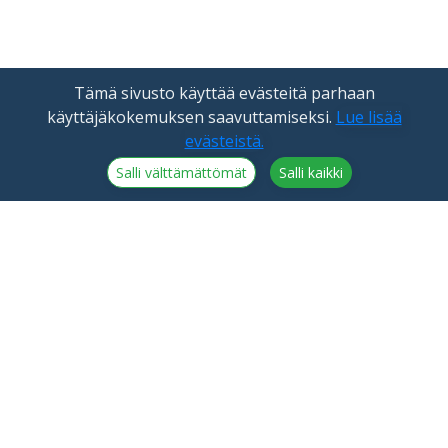
Tämä sivusto käyttää evästeitä parhaan
käyttäjäkokemuksen saavuttamiseksi.
Lue lisää
evästeistä.
Salli välttämättömät
Salli kaikki
NorthCrypto Oy on Finanssivalvonnan lisensoima
kryptovarapalvelun tarjoaja
Tiedotteet
NorthCrypto Oy
Blogi
2918254-9
Tietoa meistä
Kristiinankatu 1 B 25