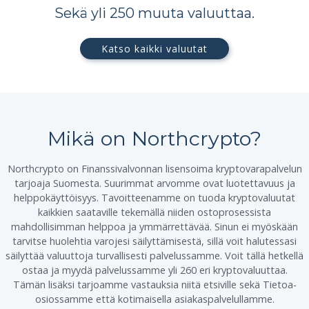
Sekä yli 250 muuta valuuttaa.
Katso kaikki valuutat
Mikä on Northcrypto?
Northcrypto on Finanssivalvonnan lisensoima kryptovarapalvelun
tarjoaja Suomesta. Suurimmat arvomme ovat luotettavuus ja
helppokäyttöisyys. Tavoitteenamme on tuoda kryptovaluutat
kaikkien saataville tekemällä niiden ostoprosessista
mahdollisimman helppoa ja ymmärrettävää. Sinun ei myöskään
tarvitse huolehtia varojesi säilyttämisestä, sillä voit halutessasi
säilyttää valuuttoja turvallisesti palvelussamme. Voit tällä hetkellä
ostaa ja myydä palvelussamme yli 260 eri kryptovaluuttaa.
Tämän lisäksi tarjoamme vastauksia niitä etsiville sekä Tietoa-
osiossamme että kotimaisella asiakaspalvelullamme.