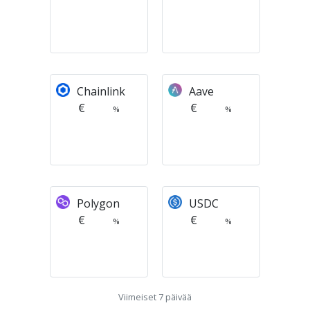
Chainlink
Aave
€
€
%
%
Polygon
USDC
€
€
%
%
Viimeiset 7 päivää