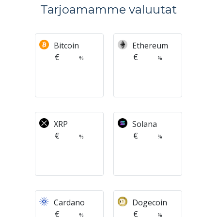
Tarjoamamme valuutat
Bitcoin
Ethereum
€
€
%
%
XRP
Solana
€
€
%
%
Cardano
Dogecoin
€
€
%
%