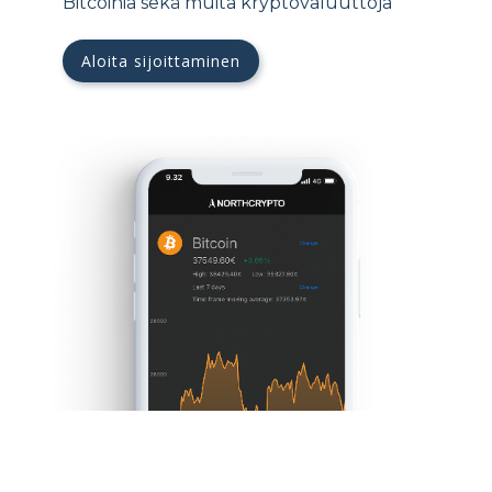
Bitcoinia sekä muita kryptovaluuttoja
Aloita sijoittaminen