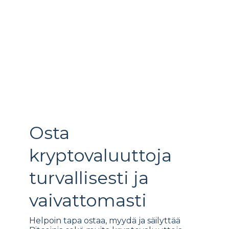
Osta
kryptovaluuttoja
turvallisesti ja
vaivattomasti
Helpoin tapa ostaa, myydä ja säilyttää