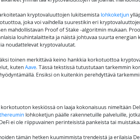
arkoitetaan kryptovaluuttojen lukitsemista 
lohkoketjun
 yll
tuottoa, joka voi vaihdella suurestikin eri kryptovaluuttojen
sen mahdollistavan Proof of Stake -algoritmin mukaan. Proof
nlaisia louhintalaitteita ja näistä johtuvaa suurta energian k
a noudattelevat kryptovaluutat. 
ksi toinen merkittävä keino hankkia korkotuottoa kryptovalu
lut, kuten 
Aave
. Tässä tekstissä tutustutaan tarkemmin ko
 hyödyntämällä. Ensiksi on kuitenkin perehdyttävä tarkemm
korkotuoton keskiössä on laaja kokonaisuus nimeltään DeFi 
thereumin
 lohkoketjun päälle rakennetuille palveluille, jo
eFi ei ole riippuvainen perinteisistä pankeista tai muistaka
oiden tämän hetken kuumimmista trendeistä ja erilaisia DeFi