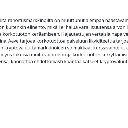
ltä rahoitusmarkkinoilta on muuttunut aiempaa haastavammak
kuitenkin elinehto, mikäli ei halua varallisuutensa arvon l
oja korkotuoton keräämiseen. Hajautettujen vertaislainapalv
na. Aave tarjoaa korkotuottoa palveluun likviditeettiä tarjoa
hin kryptovaluuttamarkkinoiden voimakkaat kurssivaihtelut ei
myös lukuisia muita vaihtoehtoja korkotuoton kerryttämiseks
ensa, kannattaa ehdottomasti kääntää katseet kryptovaluut