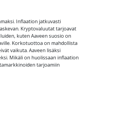
si. Inflaation jatkuvasti 
askevan. Kryptovaluutat tarjoavat 
eluiden, kuten Aaveen suosio on 
ville. Korkotuottoa on mahdollista 
vät vaikuta. Aaveen lisäksi 
i. Mikäli on huolissaan inflaation 
tamarkkinoiden tarjoamiin 