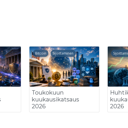
Bitcoin
Sijoittaminen
Sijoittam
Toukokuun
Huhti
s
kuukausikatsaus
kuuka
2026
2026