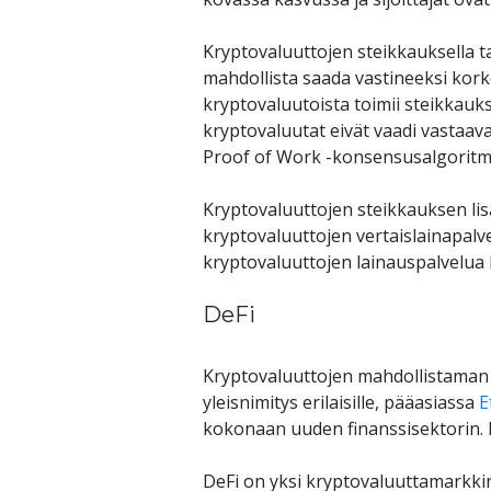
Kryptovaluuttojen steikkauksella t
mahdollista saada vastineeksi korko
kryptovaluutoista toimii steikkauk
kryptovaluutat eivät vaadi vastaava
Proof of Work -konsensusalgoritmi
Kryptovaluuttojen steikkauksen lisä
kryptovaluuttojen vertaislainapalve
kryptovaluuttojen lainauspalvelua
DeFi
Kryptovaluuttojen mahdollistaman 
yleisnimitys erilaisille, pääasiassa 
E
kokonaan uuden finanssisektorin. D
DeFi on yksi kryptovaluuttamarkkin