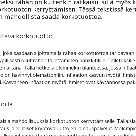
neksi tähän on kuitenkin ratkaisu, sillä myös 
orkotuoton kerryttämisen. Tässä tekstissä ker
on mahdollista saada korkotuottoa.
ttava korkotuotto
, joka saadaan sijoittamalla rahaa korkotuottoa tarjoavaan k
llisesti ollut rahan tallettaminen pankkitilille. Talletuksil
 aikana. Tällä hetkellä olemmekin tilanteessa, jossa inflaa
o on hävinnyt olemattomiin. Inflaation kasvun myötä ihmisten
ti. Kasvaneen inflaation myötä ihmiset ovat käytännössä pako
oilla
ilaisia mahdollisuuksia korkotuoton kerryttämiselle. Tällaisia
kaus ja erilaiset kryptovaluuttojen lainauspalvelut. Molempie
at alkaneet ymmärtää kryptovaluuttojen tarjoamat mahdollis