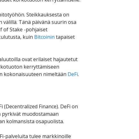
äpitotyöhön. Steikkauksesta on 
 välillä. Tänä päivänä suurin osa 
 of Stake -pohjaiset 
ulutusta, kuin 
Bitcoinin
 tapaiset 
utoilla ovat erilaiset hajautetut 
rkotuoton kerryttämiseen 
in kokonaisuuteen nimeltään 
DeFi
.
(Decentralized Finance). DeFi on 
tka pyrkivät muodostamaan 
an kolmansista osapuolista. 
-palveluita tulee markkinoille 