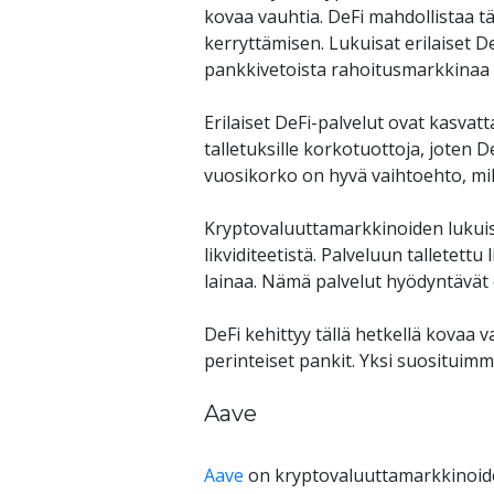
kovaa vauhtia. DeFi mahdollistaa t
kerryttämisen. Lukuisat erilaiset D
pankkivetoista rahoitusmarkkinaa
Erilaiset DeFi-palvelut ovat kasvat
talletuksille korkotuottoja, joten
vuosikorko on hyvä vaihtoehto, mikä
Kryptovaluuttamarkkinoiden lukuisat
likviditeetistä. Palveluun talletettu
lainaa. Nämä palvelut hyödyntävät 
DeFi kehittyy tällä hetkellä kovaa v
perinteiset pankit. Yksi suosituimm
Aave
Aave
 on kryptovaluuttamarkkinoide