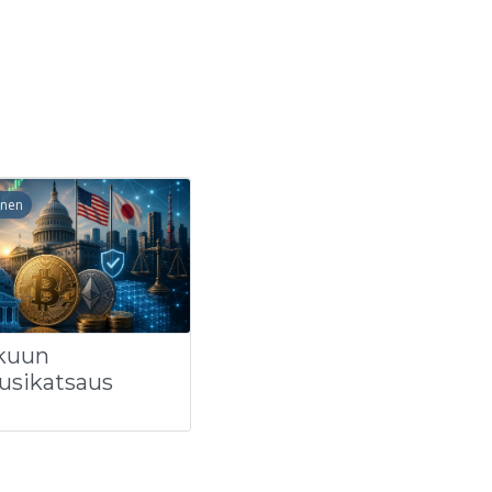
inen
kuun
usikatsaus