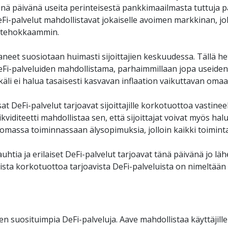
änä päivänä useita perinteisestä pankkimaailmasta tuttuja p
eFi-palvelut mahdollistavat jokaiselle avoimen markkinan, jo
 tehokkaammin. 
taneet suosiotaan huimasti sijoittajien keskuudessa. Tällä he
 DeFi-palveluiden mahdollistama, parhaimmillaan jopa useide
li ei halua tasaisesti kasvavan inflaation vaikuttavan omaan
 DeFi-palvelut tarjoavat sijoittajille korkotuottoa vastineek
 likviditeetti mahdollistaa sen, että sijoittajat voivat myös ha
omassa toiminnassaan älysopimuksia, jolloin kaikki toiminta
auhtia ja erilaiset DeFi-palvelut tarjoavat tänä päivänä jo läh
ista korkotuottoa tarjoavista DeFi-palveluista on nimeltään 
n suosituimpia DeFi-palveluja. Aave mahdollistaa käyttäjill