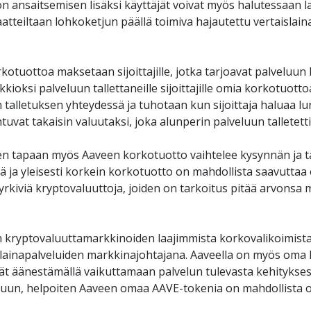
on ansaitsemisen lisäksi käyttäjät voivat myös halutessaan la
tteiltaan lohkoketjun päällä toimiva hajautettu vertaislaina
tuottoa maksetaan sijoittajille, jotka tarjoavat palveluun lik
kioksi palveluun tallettaneille sijoittajille omia korkotuott
 talletuksen yhteydessä ja tuhotaan kun sijoittaja haluaa lu
uvat takaisin valuutaksi, joka alunperin palveluun talletettii
en tapaan myös Aaveen korkotuotto vaihtelee kysynnän ja t
rkiviä kryptovaluuttoja, joiden on tarkoitus pitää arvonsa 
n kryptovaluuttamarkkinoiden laajimmista korkovalikoimista ja
slainapalveluiden markkinajohtajana. Aaveella on myös oma h
t äänestämällä vaikuttamaan palvelun tulevasta kehityksest
un, helpoiten Aaveen omaa AAVE-tokenia on mahdollista os