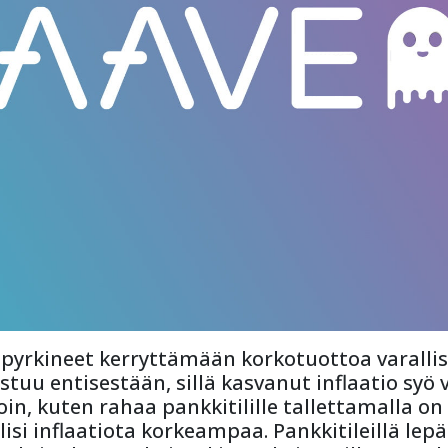
 pyrkineet kerryttämään korkotuottoa varallis
uu entisestään, sillä kasvanut inflaatio syö 
noin, kuten rahaa pankkitilille tallettamalla 
isi inflaatiota korkeampaa. Pankkitileillä lep