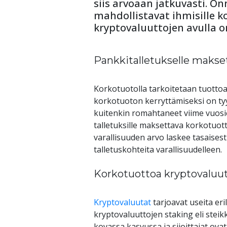
siis arvoaan jatkuvasti. On
mahdollistavat ihmisille k
kryptovaluuttojen avulla 
Pankkitalletukselle makse
Korkotuotolla tarkoitetaan tuottoa
korkotuoton kerryttämiseksi on tyypi
kuitenkin romahtaneet viime vuosien
talletuksille maksettava korkotuott
varallisuuden arvo laskee tasaises
talletuskohteita varallisuudelleen. 
Korkotuottoa kryptovaluut
Kryptovaluutat
 tarjoavat useita er
kryptovaluuttojen staking eli steik
kovassa kasvussa ja sijoittajat ov