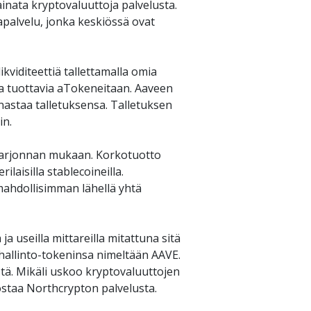
inata kryptovaluuttoja palvelusta. 
palvelu, jonka keskiössä ovat 
viditeettiä tallettamalla omia 
oa tuottavia aTokeneitaan. Aaveen 
nastaa talletuksensa. Talletuksen 
n. 
arjonnan mukaan. Korkotuotto 
vaihtelee myös eri valuuttojen välillä ja yleisesti korkein korkotuotto on mahdollista saavuttaa erilaisilla stablecoineilla. 
mahdollisimman lähellä yhtä 
 useilla mittareilla mitattuna sitä 
allinto-tokeninsa nimeltään AAVE. 
ä. Mikäli uskoo kryptovaluuttojen 
taa Northcrypton palvelusta. 