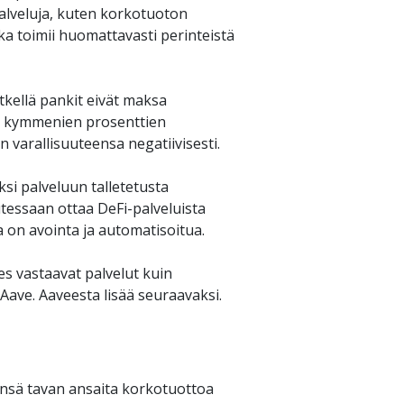
alveluja, kuten korkotuoton 
ka toimii huomattavasti perinteistä 
tkellä pankit eivät maksa 
n kymmenien prosenttien 
 varallisuuteensa negatiivisesti. 
si palveluun talletetusta 
lutessaan ottaa DeFi-palveluista 
 on avointa ja automatisoitua. 
es vastaavat palvelut kuin 
Aave. Aaveesta lisää seuraavaksi. 
ensä tavan ansaita korkotuottoa 