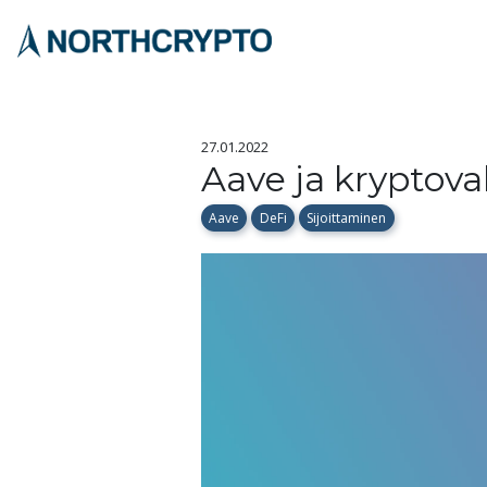
27.01.2022
Aave ja kryptova
Aave
DeFi
Sijoittaminen