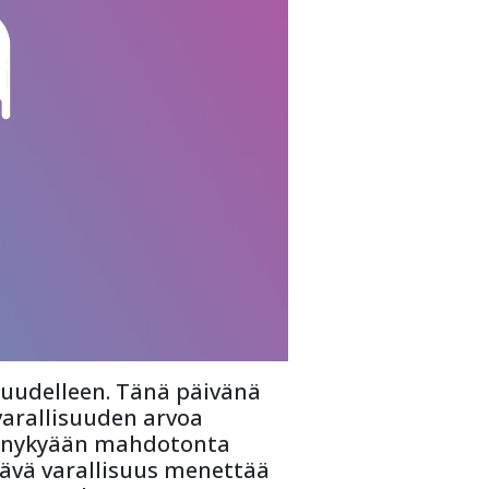
uudelleen. Tänä päivänä 
varallisuuden arvoa 
on nykyään mahdotonta 
äävä varallisuus menettää 