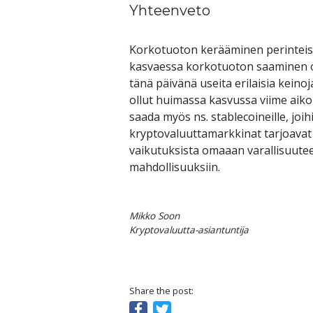
Yhteenveto
Korkotuoton kerääminen perinteisi
kasvaessa korkotuoton saaminen on 
tänä päivänä useita erilaisia kein
ollut huimassa kasvussa viime aikoi
saada myös ns. stablecoineille, joi
kryptovaluuttamarkkinat tarjoavat 
vaikutuksista omaaan varallisuute
mahdollisuuksiin. 
Mikko Soon

Kryptovaluutta-asiantuntija
Share the post: