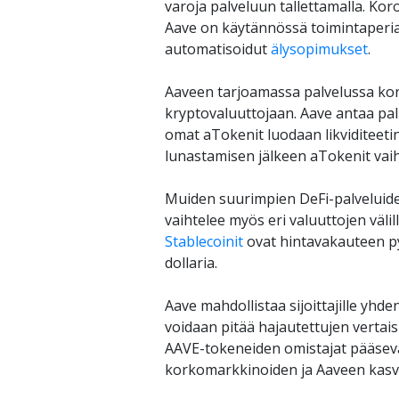
varoja palveluun tallettamalla. Kor
Aave on käytännössä toimintaperiaa
automatisoidut 
älysopimukset
. 
Aaveen tarjoamassa palvelussa korko
kryptovaluuttojaan. Aave antaa palk
omat aTokenit luodaan likviditeetin
lunastamisen jälkeen aTokenit vaiht
Muiden suurimpien DeFi-palveluid
Stablecoinit
 ovat hintavakauteen py
dollaria.
Aave mahdollistaa sijoittajille yhde
voidaan pitää hajautettujen vertai
AAVE-tokeneiden omistajat pääsevä
korkomarkkinoiden ja Aaveen kasvu