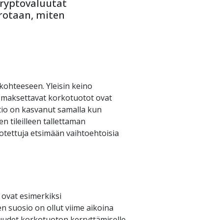
kryptovaluutat 
rotaan, miten 
ohteeseen. Yleisin keino 
le maksettavat korkotuotot ovat 
tio on kasvanut samalla kun 
 tileilleen tallettaman 
tettuja etsimään vaihtoehtoisia 
 ovat esimerkiksi 
n suosio on ollut viime aikoina 
uudet korkotuoton kerryttämiselle. 