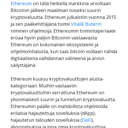
Ethereum
 on tällä hetkellä markkina-arvoltaan 
Bitcoinin jälkeen maailman toiseksi suurin 
kryptovaluutta. Ethereum julkaistiin vuonna 2015 
ja sen pääkehittäjänä toimii 
Vitalik Buterin
niminen ohjelmoija. Ethereumin toimintaperiaate 
eroaa hyvin paljon Bitcoinin vastaavasta. 
Ethereum on kokonainen ekosysteemi ja 
ohjelmointialusta, kun taas bitcoin voidaan nähdä 
digitaalisena vaihdannan välineenä ja arvon 
säilyttäjänä. 
Ethereum kuuluu kryptovaluuttojen alusta-
kategoriaan. Muihin vastaaviin 
kryptovaluuttoihin verrattuna Ethereum on 
ylivoimaisesti suurin ja tunnetuin kryptovaluutta. 
Ethereumin päälle on mahdollista ohjelmoida 
erilaisia hajautettuja sovelluksia (dApp), 
hajautetun talouden sovelluksia (
DeFi
), 
älysopimuksia ja jopa omia kryptovaluuttoja. 