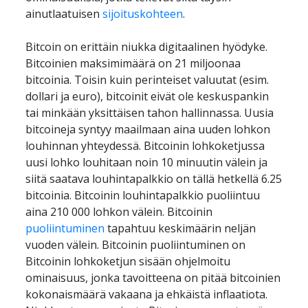
ainutlaatuisen 
sijoituskohteen
.
Bitcoin on erittäin niukka digitaalinen hyödyke. 
Bitcoinien maksimimäärä on 21 miljoonaa 
bitcoinia. Toisin kuin perinteiset valuutat (esim. 
dollari ja euro), bitcoinit eivät ole keskuspankin 
tai minkään yksittäisen tahon hallinnassa. Uusia 
bitcoineja syntyy maailmaan aina uuden lohkon 
louhinnan yhteydessä. Bitcoinin lohkoketjussa 
uusi lohko louhitaan noin 10 minuutin välein ja 
siitä saatava louhintapalkkio on tällä hetkellä 6.25 
bitcoinia. Bitcoinin louhintapalkkio puoliintuu 
aina 210 000 lohkon välein. Bitcoinin 
puoliintuminen
 tapahtuu keskimäärin neljän 
vuoden välein. Bitcoinin puoliintuminen on 
Bitcoinin lohkoketjun sisään ohjelmoitu 
ominaisuus, jonka tavoitteena on pitää bitcoinien 
kokonaismäärä vakaana ja ehkäistä inflaatiota. 