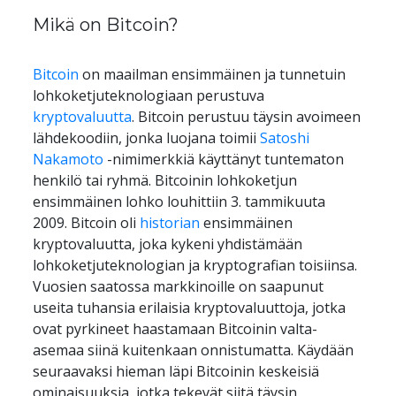
Mikä on Bitcoin?
Bitcoin
 on maailman ensimmäinen ja tunnetuin 
lohkoketjuteknologiaan perustuva 
kryptovaluutta
. Bitcoin perustuu täysin avoimeen 
lähdekoodiin, jonka luojana toimii 
Satoshi 
Nakamoto
 -nimimerkkiä käyttänyt tuntematon 
henkilö tai ryhmä. Bitcoinin lohkoketjun 
ensimmäinen lohko louhittiin 3. tammikuuta 
2009. Bitcoin oli 
historian
 ensimmäinen 
kryptovaluutta, joka kykeni yhdistämään 
lohkoketjuteknologian ja kryptografian toisiinsa. 
Vuosien saatossa markkinoille on saapunut 
useita tuhansia erilaisia kryptovaluuttoja, jotka 
ovat pyrkineet haastamaan Bitcoinin valta-
asemaa siinä kuitenkaan onnistumatta. Käydään 
seuraavaksi hieman läpi Bitcoinin keskeisiä 
ominaisuuksia, jotka tekevät siitä täysin 