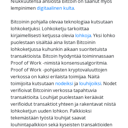
Niukkuutensa ansiosta Bitcoin on saanut myös 
lempinimen 
digitaalinen kulta
.  
Bitcoinin pohjalla olevaa teknologiaa kutsutaan 
lohkoketjuksi. Lohkoketju tarkoittaa 
kirjaimellisesti ketjussa olevia 
lohkoja
. Yksi lohko 
puolestaan sisältää aina listan Bitcoinin 
lohkoketjussa kuhunkin aikaan suoritetuista 
transaktioista. Bitcoin hyödyntää toiminnassaan 
Proof of Work -nimistä konsensusalgoritmia. 
Proof of Work -pohjaisten kryptovaluuttojen 
verkossa on kaksi erilaista toimijaa. Näitä 
toimijoita kutsutaan 
nodeiksi
 ja 
louhijoiksi
. Nodet 
verifioivat Bitcoinin verkossa tapahtuvia 
transaktioita. Louhijat puolestaan keräävät 
verifioidut transaktiot yhteen ja rakentavat niistä 
lohkoketjun uuden lohkon. Palkkioksi 
tekemästään työstä louhijat saavat 
louhintapalkkion sekä kyseisten transaktioiden 