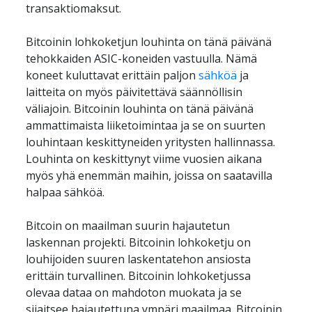
transaktiomaksut. 
Bitcoinin lohkoketjun louhinta on tänä päivänä 
tehokkaiden ASIC-koneiden vastuulla. Nämä 
koneet kuluttavat erittäin paljon 
sähköä
 ja 
laitteita on myös päivitettävä säännöllisin 
väliajoin. Bitcoinin louhinta on tänä päivänä 
ammattimaista liiketoimintaa ja se on suurten 
louhintaan keskittyneiden yritysten hallinnassa. 
Louhinta on keskittynyt viime vuosien aikana 
myös yhä enemmän maihin, joissa on saatavilla 
halpaa sähköä.
Bitcoin on maailman suurin hajautetun 
laskennan projekti. Bitcoinin lohkoketju on 
louhijoiden suuren laskentatehon ansiosta 
erittäin turvallinen. Bitcoinin lohkoketjussa 
olevaa dataa on mahdoton muokata ja se 
sijaitsee hajautettuna ympäri maailmaa. Bitcoinin 