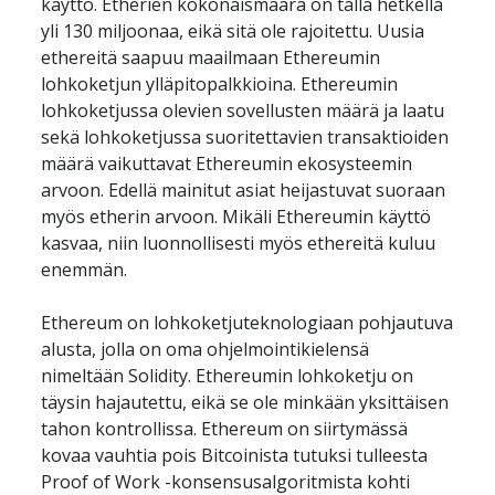
käyttö. Etherien kokonaismäärä on tällä hetkellä 
yli 130 miljoonaa, eikä sitä ole rajoitettu. Uusia 
ethereitä saapuu maailmaan Ethereumin 
lohkoketjun ylläpitopalkkioina. Ethereumin 
lohkoketjussa olevien sovellusten määrä ja laatu 
sekä lohkoketjussa suoritettavien transaktioiden 
määrä vaikuttavat Ethereumin ekosysteemin 
arvoon. Edellä mainitut asiat heijastuvat suoraan 
myös etherin arvoon. Mikäli Ethereumin käyttö 
kasvaa, niin luonnollisesti myös ethereitä kuluu 
enemmän.
Ethereum on lohkoketjuteknologiaan pohjautuva 
alusta, jolla on oma ohjelmointikielensä 
nimeltään Solidity. Ethereumin lohkoketju on 
täysin hajautettu, eikä se ole minkään yksittäisen 
tahon kontrollissa. Ethereum on siirtymässä 
kovaa vauhtia pois Bitcoinista tutuksi tulleesta 
Proof of Work -konsensusalgoritmista kohti 