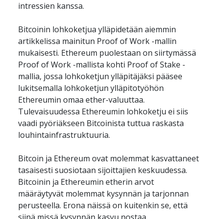
intressien kanssa. 
Bitcoinin lohkoketjua ylläpidetään aiemmin 
artikkelissa mainitun Proof of Work -mallin 
mukaisesti. Ethereum puolestaan on siirtymässä 
Proof of Work -mallista kohti Proof of Stake -
mallia, jossa lohkoketjun ylläpitäjäksi pääsee 
lukitsemalla lohkoketjun ylläpitotyöhön 
Ethereumin omaa ether-valuuttaa. 
Tulevaisuudessa Ethereumin lohkoketju ei siis 
vaadi pyöriäkseen Bitcoinista tuttua raskasta 
louhintainfrastruktuuria. 
Bitcoin ja Ethereum ovat molemmat kasvattaneet 
tasaisesti suosiotaan sijoittajien keskuudessa. 
Bitcoinin ja Ethereumin etherin arvot 
määräytyvät molemmat kysynnän ja tarjonnan 
perusteella. Erona näissä on kuitenkin se, että 
siinä missä kysynnän kasvu nostaa 