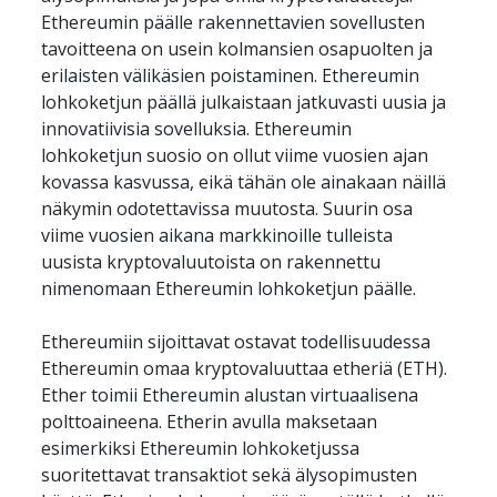
Ethereumin päälle rakennettavien sovellusten 
tavoitteena on usein kolmansien osapuolten ja 
erilaisten välikäsien poistaminen. Ethereumin 
lohkoketjun päällä julkaistaan jatkuvasti uusia ja 
innovatiivisia sovelluksia. Ethereumin 
lohkoketjun suosio on ollut viime vuosien ajan 
kovassa kasvussa, eikä tähän ole ainakaan näillä 
näkymin odotettavissa muutosta. Suurin osa 
viime vuosien aikana markkinoille tulleista 
uusista kryptovaluutoista on rakennettu 
nimenomaan Ethereumin lohkoketjun päälle. 
Ethereumiin sijoittavat ostavat todellisuudessa 
Ethereumin omaa kryptovaluuttaa etheriä (ETH). 
Ether toimii Ethereumin alustan virtuaalisena 
polttoaineena. Etherin avulla maksetaan 
esimerkiksi Ethereumin lohkoketjussa 
suoritettavat transaktiot sekä älysopimusten 