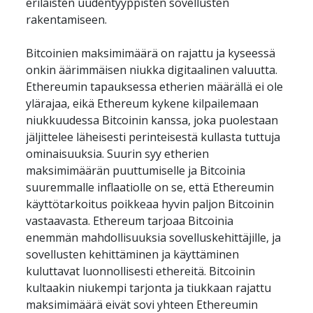
erilaisten uudentyyppisten sovellusten 
rakentamiseen.
Bitcoinien maksimimäärä on rajattu ja kyseessä 
onkin äärimmäisen niukka digitaalinen valuutta. 
Ethereumin tapauksessa etherien määrällä ei ole 
ylärajaa, eikä Ethereum kykene kilpailemaan 
niukkuudessa Bitcoinin kanssa, joka puolestaan 
jäljittelee läheisesti perinteisestä kullasta tuttuja 
ominaisuuksia. Suurin syy etherien 
maksimimäärän puuttumiselle ja Bitcoinia 
suuremmalle inflaatiolle on se, että Ethereumin 
käyttötarkoitus poikkeaa hyvin paljon Bitcoinin 
vastaavasta. Ethereum tarjoaa Bitcoinia 
enemmän mahdollisuuksia sovelluskehittäjille, ja 
sovellusten kehittäminen ja käyttäminen 
kuluttavat luonnollisesti ethereitä. Bitcoinin 
kultaakin niukempi tarjonta ja tiukkaan rajattu 
maksimimäärä eivät sovi yhteen Ethereumin 