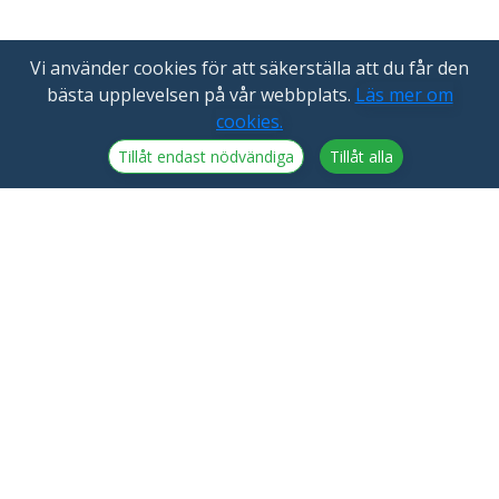
Vi använder cookies för att säkerställa att du får den
bästa upplevelsen på vår webbplats.
Läs mer om
cookies.
Tillåt endast nödvändiga
Tillåt alla
NorthCrypto Oy är en leverantör av
kryptotillgångstjänster med licens från Finlands
finansinspektion
Aktuellt
NorthCrypto Oy
Blogg
2918254-9
Om oss
Kristiinankatu 1 B 25