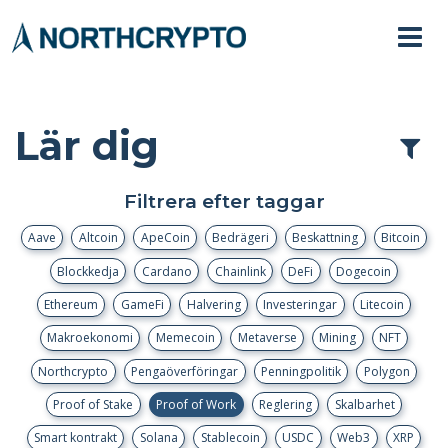
Lär dig
Filtrera efter taggar
Aave
Altcoin
ApeCoin
Bedrägeri
Beskattning
Bitcoin
Blockkedja
Cardano
Chainlink
DeFi
Dogecoin
Ethereum
GameFi
Halvering
Investeringar
Litecoin
Makroekonomi
Memecoin
Metaverse
Mining
NFT
Northcrypto
Pengaöverföringar
Penningpolitik
Polygon
Proof of Stake
Proof of Work
Reglering
Skalbarhet
Smart kontrakt
Solana
Stablecoin
USDC
Web3
XRP