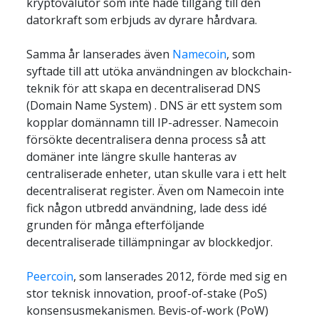
kryptovalutor som inte hade tillgång till den 
datorkraft som erbjuds av dyrare hårdvara.
Samma år lanserades även 
Namecoin
, som 
syftade till att utöka användningen av blockchain-
teknik för att skapa en decentraliserad DNS 
(Domain Name System) . DNS är ett system som 
kopplar domännamn till IP-adresser. Namecoin 
försökte decentralisera denna process så att 
domäner inte längre skulle hanteras av 
centraliserade enheter, utan skulle vara i ett helt 
decentraliserat register. Även om Namecoin inte 
fick någon utbredd användning, lade dess idé 
grunden för många efterföljande 
decentraliserade tillämpningar av blockkedjor.
Peercoin
, som lanserades 2012, förde med sig en 
stor teknisk innovation, proof-of-stake (PoS) 
konsensusmekanismen. Bevis-of-work (PoW) 