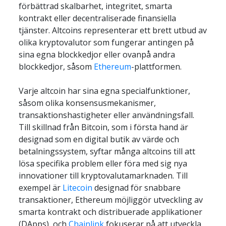
förbättrad skalbarhet, integritet, smarta 
kontrakt eller decentraliserade finansiella 
tjänster. Altcoins representerar ett brett utbud av 
olika kryptovalutor som fungerar antingen på 
sina egna blockkedjor eller ovanpå andra 
blockkedjor, såsom 
Ethereum
-plattformen.
Varje altcoin har sina egna specialfunktioner, 
såsom olika konsensusmekanismer, 
transaktionshastigheter eller användningsfall. 
Till skillnad från Bitcoin, som i första hand är 
designad som en digital butik av värde och 
betalningssystem, syftar många altcoins till att 
lösa specifika problem eller föra med sig nya 
innovationer till kryptovalutamarknaden. Till 
exempel är 
Litecoin
 designad för snabbare 
transaktioner, Ethereum möjliggör utveckling av 
smarta kontrakt och distribuerade applikationer 
(DApps), och 
Chainlink
 fokuserar på att utveckla 