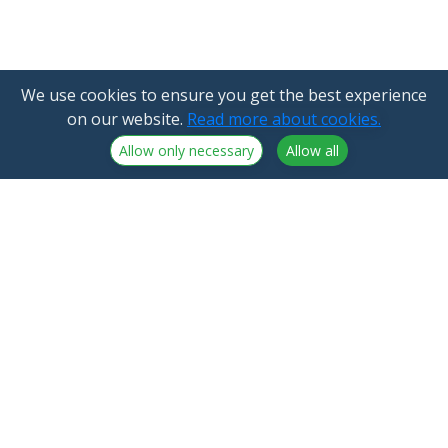
We use cookies to ensure you get the best experience
on our website.
Read more about cookies.
Allow only necessary
Allow all
NorthCrypto Oy is a crypto-asset service provider
licensed by the Finnish Financial Supervisory Authority
Announcements
NorthCrypto Oy
Blog
2918254-9
About us
Kristiinankatu 1 B 25