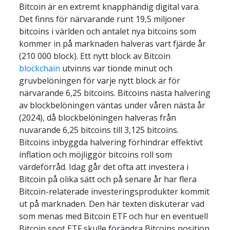
Bitcoin är en extremt knapphändig digital vara. 
Det finns för närvarande runt 19,5 miljoner 
bitcoins i världen och antalet nya bitcoins som 
kommer in på marknaden halveras vart fjärde år 
(210 000 block). Ett nytt block av Bitcoin 
blockchain
 utvinns var tionde minut och 
gruvbelöningen för varje nytt block är för 
närvarande 6,25 bitcoins. Bitcoins nästa halvering 
av blockbelöningen väntas under våren nästa år 
(2024), då blockbelöningen halveras från 
nuvarande 6,25 bitcoins till 3,125 bitcoins. 
Bitcoins inbyggda halvering förhindrar effektivt 
inflation och möjliggör bitcoins roll som 
värdeförråd. Idag går det ofta att investera i 
Bitcoin på olika sätt och på senare år har flera 
Bitcoin-relaterade investeringsprodukter kommit 
ut på marknaden. Den här texten diskuterar vad 
som menas med Bitcoin ETF och hur en eventuell 
Bitcoin spot ETF skulle förändra Bitcoins position 