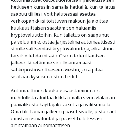
Automaattiset ostot suoritetaan palvelussa sen 
hetkiseen kurssiin samalla hetkellä, kun talletus 
saapuu tilillesi. Voit halutessasi asettaa 
verkkopankkiisi toistuvan maksun ja aloittaa 
kuukausittaisen säästämisen haluamiisi 
kryptovaluuttoihin. Kun talletus on saapunut 
palveluumme, ostaa järjestelmä automaattisesti 
sinulle valitsemiasi kryptovaluuttoja, eikä sinun 
tarvitse tehdä mitään. Oston toteuttamisen 
jälkeen lähetämme sinulle antamaasi 
sähköpostiosoitteeseen viestin, joka pitää 
Automaattinen kuukausisäästäminen on 
mahdollista aloittaa klikkaamalla sivun ylälaidan 
päävalikosta käyttäjäkuvaketta ja valitsemalla 
Oma tili. Tämän jälkeen pääset sivulle, josta näet 
omistamasi valuutat ja pääset halutessasi 
aloittamaan automaattisen 