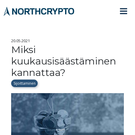
20.05.2021
Miksi
kuukausisäästäminen
kannattaa?
Sijoittaminen