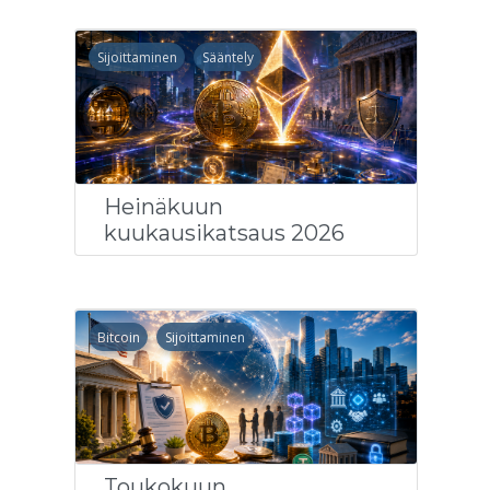
Sijoittaminen
Sääntely
Heinäkuun
kuukausikatsaus 2026
Bitcoin
Sijoittaminen
Toukokuun