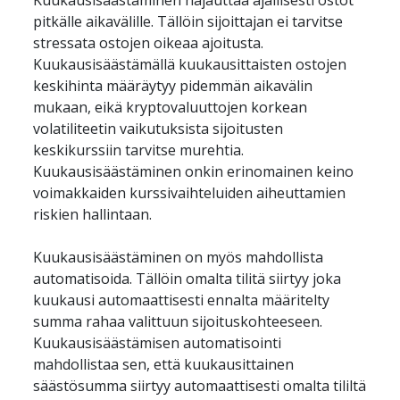
Kuukausisäästäminen hajauttaa ajallisesti ostot 
pitkälle aikavälille. Tällöin sijoittajan ei tarvitse 
stressata ostojen oikeaa ajoitusta. 
Kuukausisäästämällä kuukausittaisten ostojen 
keskihinta määräytyy pidemmän aikavälin 
mukaan, eikä kryptovaluuttojen korkean 
volatiliteetin vaikutuksista sijoitusten 
keskikurssiin tarvitse murehtia. 
Kuukausisäästäminen onkin erinomainen keino 
voimakkaiden kurssivaihteluiden aiheuttamien 
Kuukausisäästäminen on myös mahdollista 
automatisoida. Tällöin omalta tilitä siirtyy joka 
kuukausi automaattisesti ennalta määritelty 
summa rahaa valittuun sijoituskohteeseen. 
Kuukausisäästämisen automatisointi 
mahdollistaa sen, että kuukausittainen 
säästösumma siirtyy automaattisesti omalta tililtä 