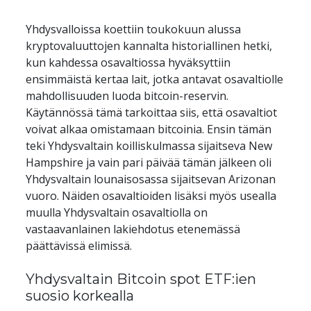
Yhdysvalloissa koettiin toukokuun alussa 
kryptovaluuttojen kannalta historiallinen hetki, 
kun kahdessa osavaltiossa hyväksyttiin 
ensimmäistä kertaa lait, jotka antavat osavaltiolle 
mahdollisuuden luoda bitcoin-reservin. 
Käytännössä tämä tarkoittaa siis, että osavaltiot 
voivat alkaa omistamaan bitcoinia. Ensin tämän 
teki Yhdysvaltain koilliskulmassa sijaitseva New 
Hampshire ja vain pari päivää tämän jälkeen oli 
Yhdysvaltain lounaisosassa sijaitsevan Arizonan 
vuoro. Näiden osavaltioiden lisäksi myös usealla 
muulla Yhdysvaltain osavaltiolla on 
vastaavanlainen lakiehdotus etenemässä 
päättävissä elimissä.
Yhdysvaltain Bitcoin spot ETF:ien 
suosio korkealla