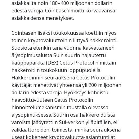
asiakkailta noin 180–400 miljoonan dollarin 
edestä varoja. Coinbase ilmoitti korvaavansa 
asiakkaidensa menetykset.
Coinbasen lisäksi toukokuussa koettiin myös 
toinen kryptovaluuttoihin liittyvä hakkerointi. 
Suosiota etenkin tänä vuonna kasvattaneen 
älysopimusalusta Suin suurin hajautettu 
kauppapaikka (DEX) Cetus Protocol nimittäin 
hakkeroitiin toukokuun loppupuolella. 
Hakkeroinnin seurauksena Cetus Protocolin 
käyttäjät menettivät yhteensä yli 200 miljoonan 
dollarin edestä varoja. Hyökkäys kohdistui 
haavoittuvuuteen Cetus Protocolin 
hinnoittelumekanismin taustalla olevassa 
älysopimuksessa. Suurin osa hakkeroiduista 
varoista jäädytettiin Sui-verkon ylläpitäjien, eli 
validaattoreiden, toimesta, minkä seurauksena 
useat kokeneet kryptovaluutta-asiantuntijat 