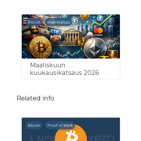
Bitcoin
Makrotalous
Maaliskuun
kuukausikatsaus 2026
Related info
Bitcoin
Proof of Work