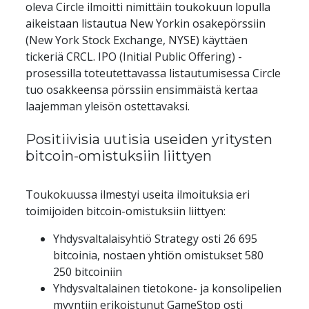
oleva Circle ilmoitti nimittäin toukokuun lopulla 
aikeistaan listautua New Yorkin osakepörssiin 
(New York Stock Exchange, NYSE) käyttäen 
tickeriä CRCL. IPO (Initial Public Offering) -
prosessilla toteutettavassa listautumisessa Circle 
tuo osakkeensa pörssiin ensimmäistä kertaa 
laajemman yleisön ostettavaksi.
Positiivisia uutisia useiden yritysten 
bitcoin-omistuksiin liittyen
Toukokuussa ilmestyi useita ilmoituksia eri 
toimijoiden bitcoin-omistuksiin liittyen:
Yhdysvaltalaisyhtiö Strategy osti 26 695 
bitcoinia, nostaen yhtiön omistukset 580 
250 bitcoiniin
Yhdysvaltalainen tietokone- ja konsolipelien 
myyntiin erikoistunut GameStop osti 