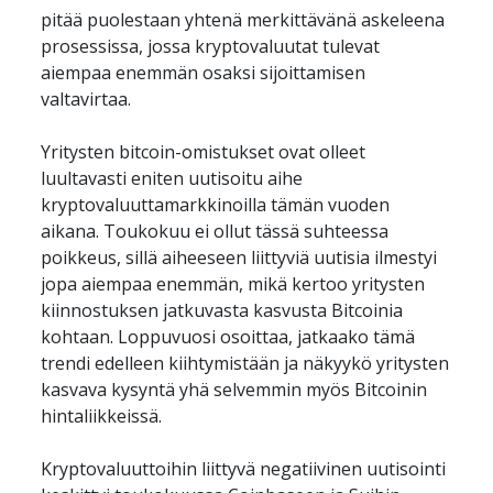
pitää puolestaan yhtenä merkittävänä askeleena 
prosessissa, jossa kryptovaluutat tulevat 
aiempaa enemmän osaksi sijoittamisen 
valtavirtaa.
Yritysten bitcoin-omistukset ovat olleet 
luultavasti eniten uutisoitu aihe 
kryptovaluuttamarkkinoilla tämän vuoden 
aikana. Toukokuu ei ollut tässä suhteessa 
poikkeus, sillä aiheeseen liittyviä uutisia ilmestyi 
jopa aiempaa enemmän, mikä kertoo yritysten 
kiinnostuksen jatkuvasta kasvusta Bitcoinia 
kohtaan. Loppuvuosi osoittaa, jatkaako tämä 
trendi edelleen kiihtymistään ja näkyykö yritysten 
kasvava kysyntä yhä selvemmin myös Bitcoinin 
hintaliikkeissä.
Kryptovaluuttoihin liittyvä negatiivinen uutisointi 