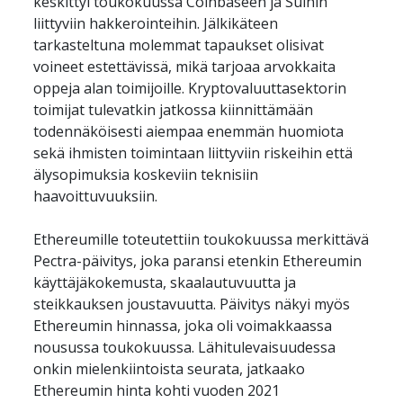
keskittyi toukokuussa Coinbaseen ja Suihin 
liittyviin hakkerointeihin. Jälkikäteen 
tarkasteltuna molemmat tapaukset olisivat 
voineet estettävissä, mikä tarjoaa arvokkaita 
oppeja alan toimijoille. Kryptovaluuttasektorin 
toimijat tulevatkin jatkossa kiinnittämään 
todennäköisesti aiempaa enemmän huomiota 
sekä ihmisten toimintaan liittyviin riskeihin että 
älysopimuksia koskeviin teknisiin 
haavoittuvuuksiin. 
Ethereumille toteutettiin toukokuussa merkittävä 
Pectra-päivitys, joka paransi etenkin Ethereumin 
käyttäjäkokemusta, skaalautuvuutta ja 
steikkauksen joustavuutta. Päivitys näkyi myös 
Ethereumin hinnassa, joka oli voimakkaassa 
nousussa toukokuussa. Lähitulevaisuudessa 
onkin mielenkiintoista seurata, jatkaako 
Ethereumin hinta kohti vuoden 2021 