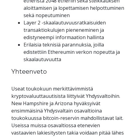
etheristä 2048 etheriin sekä steikkauksen 
aloittamisen ja lopettamisen helpottuminen 
sekä nopeutuminen
Layer 2 -skaalautuvuusratkaisuiden 
transaktiokulujen pieneneminen ja 
edistyneempi informaation hallinta
Erilaisia teknisiä parannuksia, joilla 
edistettiin Ethereumin verkon nopeutta ja 
skaalautuvuutta
Yhteenveto
Useat toukokuun merkittävimmistä 
kryptovaluuttauutisista liittyivät Yhdysvaltoihin. 
New Hampshire ja Arizona hyväksyivät 
ensimmäisinä Yhdysvaltain osavaltioina 
toukokuussa bitcoin-reservin mahdollistavat lait. 
Useissa muissa osavaltiossa etenevien 
vastaavien lakiesitysten takia voidaan pitää lähes 