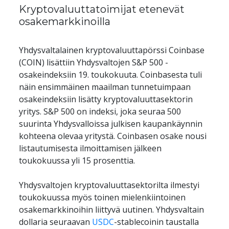
Kryptovaluuttatoimijat etenevät 
osakemarkkinoilla
Yhdysvaltalainen kryptovaluuttapörssi Coinbase 
(COIN) lisättiin Yhdysvaltojen S&P 500 -
osakeindeksiin 19. toukokuuta. Coinbasesta tuli 
näin ensimmäinen maailman tunnetuimpaan 
osakeindeksiin lisätty kryptovaluuttasektorin 
yritys. S&P 500 on indeksi, joka seuraa 500 
suurinta Yhdysvalloissa julkisen kaupankäynnin 
kohteena olevaa yritystä. Coinbasen osake nousi 
listautumisesta ilmoittamisen jälkeen 
toukokuussa yli 15 prosenttia.
Yhdysvaltojen kryptovaluuttasektorilta ilmestyi 
toukokuussa myös toinen mielenkiintoinen 
osakemarkkinoihin liittyvä uutinen. Yhdysvaltain 
dollaria seuraavan 
USDC
-stablecoinin taustalla 