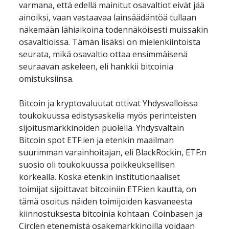
varmana, että edellä mainitut osavaltiot eivät jää 
ainoiksi, vaan vastaavaa lainsäädäntöä tullaan 
näkemään lähiaikoina todennäköisesti muissakin 
osavaltioissa. Tämän lisäksi on mielenkiintoista 
seurata, mikä osavaltio ottaa ensimmäisenä 
seuraavan askeleen, eli hankkii bitcoinia 
omistuksiinsa.
Bitcoin ja kryptovaluutat ottivat Yhdysvalloissa 
toukokuussa edistysaskelia myös perinteisten 
sijoitusmarkkinoiden puolella. Yhdysvaltain 
Bitcoin spot ETF:ien ja etenkin maailman 
suurimman varainhoitajan, eli BlackRockin, ETF:n 
suosio oli toukokuussa poikkeuksellisen 
korkealla. Koska etenkin institutionaaliset 
toimijat sijoittavat bitcoiniin ETF:ien kautta, on 
tämä osoitus näiden toimijoiden kasvaneesta 
kiinnostuksesta bitcoinia kohtaan. Coinbasen ja 
Circlen etenemistä osakemarkkinoilla voidaan 