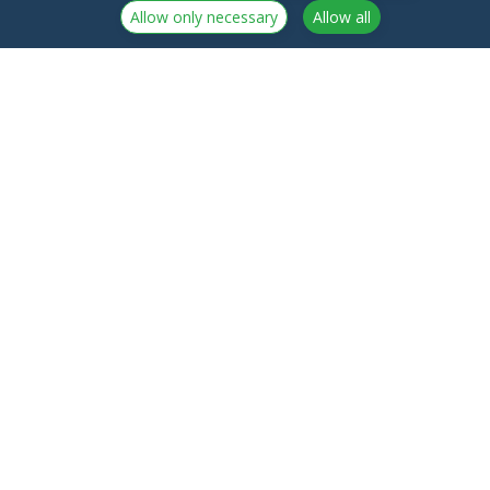
Allow only necessary
Allow all
NorthCrypto Oy is a crypto-asset service provider
licensed by the Finnish Financial Supervisory Authority
Announcements
NorthCrypto Oy
Blog
2918254-9
About us
Kristiinankatu 1 B 25
Northcrypto Private
20100 Turku
Fees
Finland
Terms of service
Contact us
Privacy policy
Frequently Asked
Regulatory Information
Questions