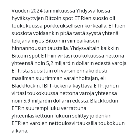
Vuoden 2024 tammikuussa Yhdysvalloissa 
hyväksyttyjen Bitcoin spot ETF:ien suosio oli 
toukokuussa poikkeuksellisen korkealla. ETF:ien 
suosiota voidaankin pitää tästä syystä yhtenä 
tekijänä myös Bitcoinin viimeaikaisen 
hinnannousun taustalla. Yhdysvaltain kaikkiin 
Bitcoin spot ETF:iin virtasi toukokuussa nettona 
yhteensä noin 5,2 miljardin dollarin edestä varoja. 
ETF:istä suosituin oli varsin ennakoidusti 
maailman suurimman varainhoitajan, eli 
BlackRockin, IBIT-tickeriä käyttävä ETF, johon 
virtasi toukokuussa nettona varoja yhteensä 
noin 5,9 miljardin dollarin edestä. BlackRockin 
ETF:n suurempi luku verrattuna 
yhteenlaskettuun lukuun selittyy joidenkin 
ETF:ien varojen nettoulosvirtauksilla toukokuun 
aikana.