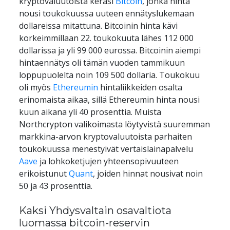
kryptovaluutoista keräsi 
Bitcoin
, jonka hinta 
nousi toukokuussa uuteen ennätyslukemaan 
dollareissa mitattuna. Bitcoinin hinta kävi 
korkeimmillaan 22. toukokuuta lähes 112 000 
dollarissa ja yli 99 000 eurossa. Bitcoinin aiempi 
hintaennätys oli tämän vuoden tammikuun 
loppupuolelta noin 109 500 dollaria. Toukokuu 
oli myös 
Ethereumin
 hintaliikkeiden osalta 
erinomaista aikaa, sillä Ethereumin hinta nousi 
kuun aikana yli 40 prosenttia. Muista 
Northcrypton valikoimasta löytyvistä suuremman 
markkina-arvon kryptovaluutoista parhaiten 
toukokuussa menestyivät vertaislainapalvelu 
Aave
 ja lohkoketjujen yhteensopivuuteen 
erikoistunut 
Quant
, joiden hinnat nousivat noin 
50 ja 43 prosenttia.
Kaksi Yhdysvaltain osavaltiota 
luomassa bitcoin-reservin