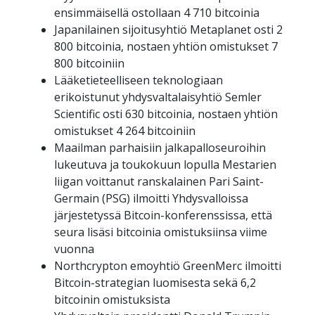
ensimmäisellä ostollaan 4 710 bitcoinia
Japanilainen sijoitusyhtiö Metaplanet osti 2 
800 bitcoinia, nostaen yhtiön omistukset 7 
800 bitcoiniin
Lääketieteelliseen teknologiaan 
erikoistunut yhdysvaltalaisyhtiö Semler 
Scientific osti 630 bitcoinia, nostaen yhtiön 
omistukset 4 264 bitcoiniin
Maailman parhaisiin jalkapalloseuroihin 
lukeutuva ja toukokuun lopulla Mestarien 
liigan voittanut ranskalainen Pari Saint-
Germain (PSG) ilmoitti Yhdysvalloissa 
järjestetyssä Bitcoin-konferenssissa, että 
seura lisäsi bitcoinia omistuksiinsa viime 
vuonna
Northcrypton emoyhtiö GreenMerc ilmoitti 
Bitcoin-strategian luomisesta sekä 6,2 
bitcoinin omistuksista