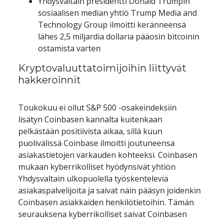
Yhdysvaltain presidentti Donald Trumpin 
sosiaalisen median yhtiö Trump Media and 
Technology Group ilmoitti keränneensä 
lähes 2,5 miljardia dollaria pääosin bitcoinin 
ostamista varten
Kryptovaluuttatoimijoihin liittyvät 
hakkeroinnit
Toukokuu ei ollut S&P 500 -osakeindeksiin 
lisätyn Coinbasen kannalta kuitenkaan 
pelkästään positiivista aikaa, sillä kuun 
puolivälissä Coinbase ilmoitti joutuneensa 
asiakastietojen varkauden kohteeksi. Coinbasen 
mukaan kyberrikolliset hyödynsivät yhtiön 
Yhdysvaltain ulkopuolella työskenteleviä 
asiakaspalvelijoita ja saivat näin pääsyn joidenkin 
Coinbasen asiakkaiden henkilötietoihin. Tämän 
seurauksena kyberrikolliset saivat Coinbasen 